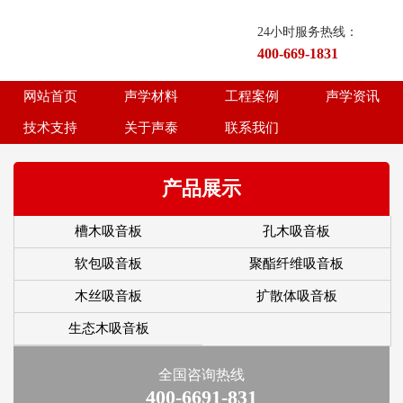
24小时服务热线：
400-669-1831
网站首页
声学材料
工程案例
声学资讯
1
2
3
4
5
技术支持
关于声泰
联系我们
产品展示
槽木吸音板
孔木吸音板
软包吸音板
聚酯纤维吸音板
木丝吸音板
扩散体吸音板
生态木吸音板
全国咨询热线
400-6691-831