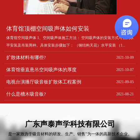
体育馆顶棚空间吸声体如何安装
体育馆空间吸声体 1、空间吸声体施工方法： 空间吸声体的安装方式可分为水
平安装及吊装两种。具体安装步骤如下： （钢结构天花）水平安装 （1...
扩散体材料有哪些?
2021-10-09
体育馆垂直悬吊空间吸声体的厚度
2021-10-07
电视台演播厅吸音板扩散体工程案例
2021-09-05
什么是槽木吸音板?
2021-08-21
广东声泰声学科技有限公司
是一家致力于吸音材料的研发、生产、销售”为一体的高新技术企业。