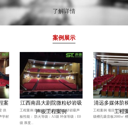
了解详情
案例展示
案
江西南昌大剧院微粒砂岩吸
清远多媒体阶梯
供
工程案例 微粒砂岩吸声板 微粒砂岩吸声
工程案例 项目共采用阻燃B
声板工程案例
工程案
学材
板性能： 防火等级：A1级 环保等级：E0
级槽孔吸音板2000㎡ 槽孔吸
级 厚度...